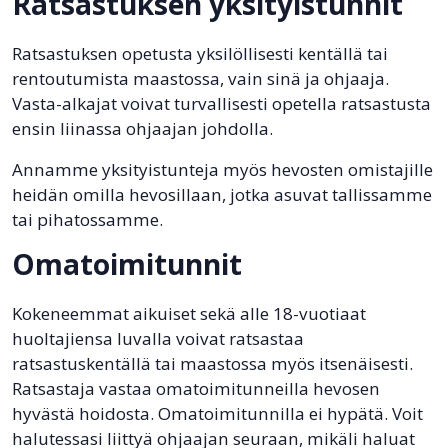
Ratsastuksen yksityistunnit
Ratsastuksen opetusta yksilöllisesti kentällä tai
rentoutumista maastossa, vain sinä ja ohjaaja.
Vasta-alkajat voivat turvallisesti opetella ratsastusta
ensin liinassa ohjaajan johdolla.
Annamme yksityistunteja myös hevosten omistajille
heidän omilla hevosillaan, jotka asuvat tallissamme
tai pihatossamme.
Omatoimitunnit
Kokeneemmat aikuiset sekä alle 18-vuotiaat
huoltajiensa luvalla voivat ratsastaa
ratsastuskentällä tai maastossa myös itsenäisesti.
Ratsastaja vastaa omatoimitunneilla hevosen
hyvästä hoidosta. Omatoimitunnilla ei hypätä. Voit
halutessasi liittyä ohjaajan seuraan, mikäli haluat